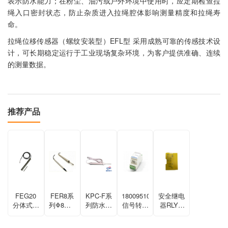
表示防水能力；在粉尘、油污或户外环境中使用时，应定期检查拉
绳入口密封状态，防止杂质进入拉绳腔体影响测量精度和拉绳寿
命。
拉绳位移传感器（螺纹安装型）EFL型 采用成熟可靠的传感技术设
计，可长期稳定运行于工业现场复杂环境，为客户提供准确、连续
的测量数据。
推荐产品
FEG20
FER8系
KPC-F系
1800951021START/STOP
安全继电
分体式位
列Φ8mm
列防水位
信号转模
器RLY3-
移传感器
笔式位移
移传感器
拟量模块
EMSS300/RLY3-
传感器
MULT100